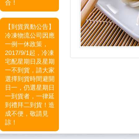
合！
【到貨異動公告】
冷凍物流公司因應
一例一休政策，
2017/9/1起，冷凍
宅配星期日及星期
一不到貨，請大家
選擇到貨時間避開
日一，仍選星期日
一到貨者，一律延
到禮拜二到貨！造
成不便，敬請見
諒！