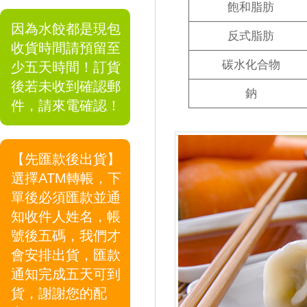
飽和脂肪
因為水餃都是現包
反式脂肪
收貨時間請預留至
碳水化合物
少五天時間！訂貨
後若未收到確認郵
鈉
件，請來電確認！
【先匯款後出貨】
選擇ATM轉帳，下
單後必須匯款並通
知收件人姓名，帳
號後五碼，我們才
會安排出貨，匯款
通知完成五天可到
貨，謝謝您的配