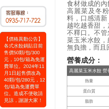
食材做成的內
高麗菜及冬
料，口感清新
越吃越香甜，
不釋口。不管
【價格異動公告】
菜玉米水餃，
各式水餃鍋貼目前
無負擔，而且
售價50顆/包/300
營養成分：
元，10包/箱為免運
費單位。2024年11
高麗菜玉米水餃 營
月1日起售價改為
40顆/包/280元，12
熱量
包/箱為免運費單
蛋白質
位。造成不便敬請
見諒，謝謝大家！
脂肪