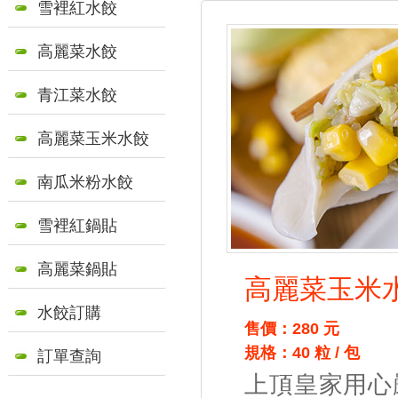
雪裡紅水餃
高麗菜水餃
青江菜水餃
高麗菜玉米水餃
南瓜米粉水餃
雪裡紅鍋貼
高麗菜鍋貼
高麗菜玉米
水餃訂購
售價：280 元
規格：40 粒 / 包
訂單查詢
上頂皇家用心