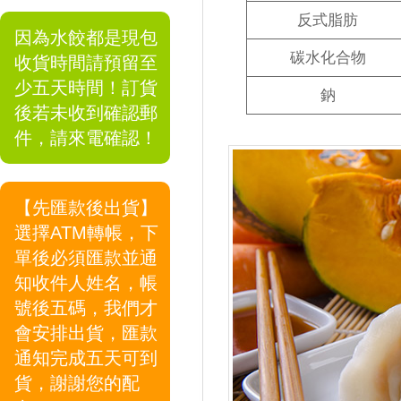
反式脂肪
因為水餃都是現包
碳水化合物
收貨時間請預留至
少五天時間！訂貨
鈉
後若未收到確認郵
件，請來電確認！
【先匯款後出貨】
選擇ATM轉帳，下
單後必須匯款並通
知收件人姓名，帳
號後五碼，我們才
會安排出貨，匯款
通知完成五天可到
貨，謝謝您的配