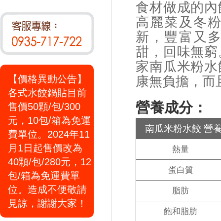
食材做成的內
高麗菜及冬
新，豐富又
甜，回味無窮
家南瓜米粉水
【價格異動公告】
康無負擔，而
各式水餃鍋貼目前
營養成分：
售價50顆/包/300
元，10包/箱為免運
南瓜米粉水餃 營養
費單位。2024年11
月1日起售價改為
熱量
40顆/包/280元，12
蛋白質
包/箱為免運費單
位。造成不便敬請
脂肪
見諒，謝謝大家！
飽和脂肪