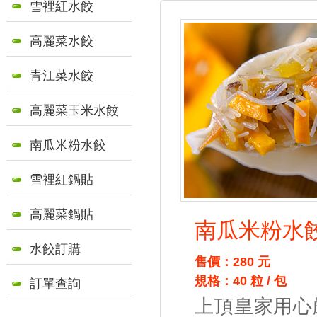
雪裡紅水餃
高麗菜水餃
青江菜水餃
高麗菜玉米水餃
南瓜米粉水餃
雪裡紅鍋貼
高麗菜鍋貼
南瓜米粉水
水餃訂購
售價：280 元
規格：40 粒 / 包
訂單查詢
上頂皇家用心