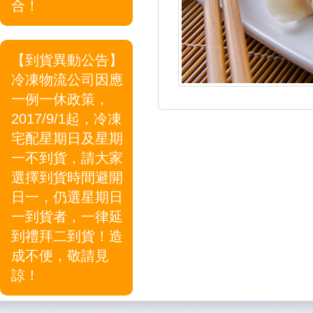
合！
【到貨異動公告】
冷凍物流公司因應
一例一休政策，
2017/9/1起，冷凍
宅配星期日及星期
一不到貨，請大家
選擇到貨時間避開
日一，仍選星期日
一到貨者，一律延
到禮拜二到貨！造
成不便，敬請見
諒！